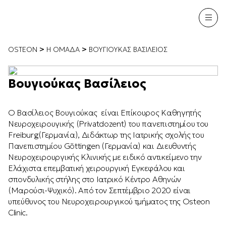
>
>
OSTEON
Η ΟΜΑΔΑ
ΒΟΥΓΙΟΎΚΑΣ ΒΑΣΊΛΕΙΟΣ
Βουγιούκας Βασίλειος
Ο Βασίλειος Βουγιούκας είναι Eπίκουρος Kαθηγητής
Νευροχειρουγικής (Privatdozent) του πανεπιστημίου του
Freiburg(Γερμανία), Διδάκτωρ της Ιατρικής σχολής του
Πανεπιστημίου Göttingen (Γερμανία) και Διευθυντής
Νευροχειρουργικής Κλινικής με ειδικό αντικείμενο την
Ελάχιστα επεμβατική χειρουργική Εγκεφάλου και
σπονδυλικής στήλης στο Ιατρικό Κέντρο Αθηνών
(Μαρούσι-Ψυχικό). Από τον Σεπτέμβριο 2020 είναι
υπεύθυνος του Νευροχειρουργικού τμήματος της Osteon
Clinic.