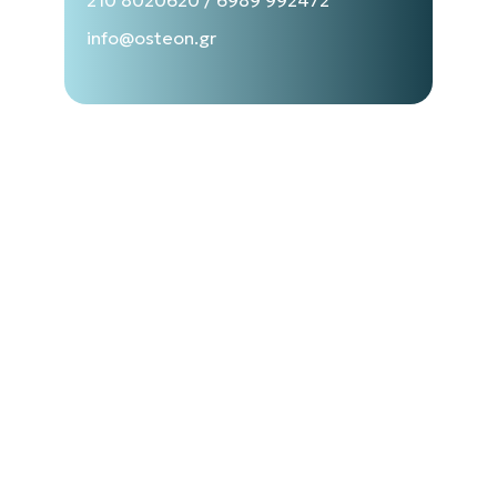
210 8020620
/
6989 992472
info@osteon.gr