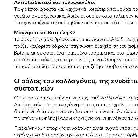
Αντιοξειδωτικά και πολυφαινόλες
Τα φρέσκα φρούτα και λαχανικά, ιδιαίτερα τα μούρα, τα
γεμάτα αντιοξειδωτικά. Αυτές οι ουσίες καταπολεμούν τ
πάσχοντα τένοντα και βοηθούν στην προστασία των κυτ
Μαγνήσιο και Βιταμίνη Κ2
Το μαγνήσιο (που βρίσκεται στα πράσινα φυλλώδη λαχα
παίζει καθοριστικό ρόλο στη σωστή διαχείριση του ασβε
βρίσκεται σε ορισμένα ζυμωμένα τρόφιμα και στα κίτρι
οστά και τα δόντια, αποτρέποντας τη λανθασμένη συσσ
την καθιστά βασικό κομμάτι στη συζήτηση ασβεστοποιός
Ο ρόλος του κολλαγόνου, της ενυδάτ
συστατικών
Οι τένοντες αποτελούνται, κυρίως, από κολλαγόνο και 
Αυτό σημαίνει ότι η αναγέννησή τους απαιτεί χρόνο σε
δομημένη διατροφή για ασβεστοποιό τενοντίτιδα ώμου 
πρωτεϊνών υψηλής βιολογικής αξίας και αμινοξέων που 
Παράλληλα, η επαρκής ενυδάτωση είναι συχνά υποτιμημέ
νερό για να διατηρούν την ελαστικότητα μέσα στην άρθ