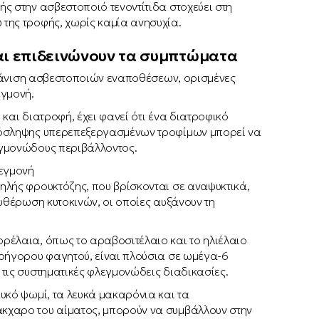
ς στην ασβεστοποιό τενοντίτιδα στοχεύει στη
της τροφής, χωρίς καμία ανησυχία.
αι επιδεινώνουν τα συμπτώματα
εμφάνιση ασβεστοποιών εναποθέσεων, ορισμένες
εγμονή.
και διατροφή, έχει φανεί ότι ένα διατροφικό
ρόσληψης υπερεπεξεργασμένων τροφίμων μπορεί να
εγμονώδους περιβάλλοντος.
λεγμονή
ηλής φρουκτόζης, που βρίσκονται σε αναψυκτικά,
υθέρωση κυτοκινών, οι οποίες αυξάνουν τη
ρέλαια, όπως το αραβοσιτέλαιο και το ηλιέλαιο
γρήγορου φαγητού, είναι πλούσια σε ωμέγα-6
τις συστηματικές φλεγμονώδεις διαδικασίες.
υκό ψωμί, τα λευκά μακαρόνια και τα
κχαρο του αίματος, μπορούν να συμβάλλουν στην