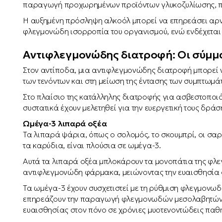
παραγωγή προχωρημένων προϊόντων γλυκοζυλίωσης, πο
Η αυξημένη πρόσληψη αλκοόλ μπορεί να επηρεάσει αρνητ
φλεγμονώδη ισορροπία του οργανισμού, ενώ ενδέχεται 
Αντιφλεγμονώδης διατροφή: Οι σύμμ
Στον αντίποδα, μια αντιφλεγμονώδης διατροφή μπορεί ν
των τενόντων και στη μείωση της έντασης των συμπτωμά
Στο πλαίσιο της κατάλληλης διατροφής για ασβεστοποιό
συστατικά έχουν μελετηθεί για την ευεργετική τους δράσ
Ωμέγα-3 λιπαρά οξέα
Τα λιπαρά ψάρια, όπως ο σολομός, το σκουμπρί, οι σαρ
τα καρύδια, είναι πλούσια σε ωμέγα-3.
Αυτά τα λιπαρά οξέα μπλοκάρουν τα μονοπάτια της φλ
αντιφλεγμονώδη φάρμακα, μειώνοντας την ευαισθησία 
Τα ωμέγα-3 έχουν συσχετιστεί με τη ρύθμιση φλεγμον
επηρεάζουν την παραγωγή φλεγμονωδών μεσολαβητών κ
ευαισθησίας στον πόνο σε χρόνιες μυοτενοντώδεις παθή