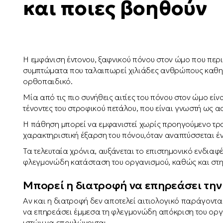
και ποιες βοηθούν
Η εμφάνιση έντονου, ξαφνικού πόνου στον ώμο που περιο
συμπτώματα που ταλαιπωρεί χιλιάδες ανθρώπους καθημε
ορθοπαιδικό.
Μία από τις πιο συνήθεις αιτίες του πόνου στον ώμο εί
τένοντες του στροφικού πετάλου, που είναι γνωστή ως 
Η πάθηση μπορεί να εμφανιστεί χωρίς προηγούμενο τραυ
χαρακτηριστική έξαρση του πόνου,όταν αναπτύσσεται έ
Τα τελευταία χρόνια, αυξάνεται το επιστημονικό ενδιαφ
φλεγμονώδη κατάσταση του οργανισμού, καθώς και στη λ
Μπορεί η διατροφή να επηρεάσει την
Αν και η διατροφή δεν αποτελεί αιτιολογικό παράγοντ
να επηρεάσει έμμεσα τη φλεγμονώδη απόκριση του οργαν
ιστών να επουλώνονται.