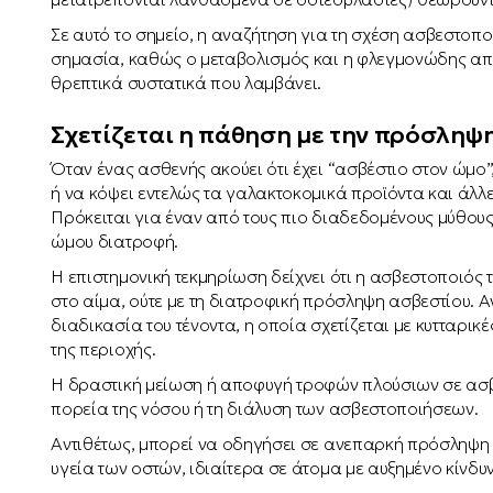
Σε αυτό το σημείο, η αναζήτηση για τη σχέση ασβεστοπο
σημασία, καθώς ο μεταβολισμός και η φλεγμονώδης απ
θρεπτικά συστατικά που λαμβάνει.
Σχετίζεται η πάθηση με την πρόσληψ
Όταν ένας ασθενής ακούει ότι έχει “ασβέστιο στον ώμο
ή να κόψει εντελώς τα γαλακτοκομικά προϊόντα και άλλε
Πρόκειται για έναν από τους πιο διαδεδομένους μύθου
ώμου διατροφή.
Η επιστημονική τεκμηρίωση δείχνει ότι η ασβεστοποιός τ
στο αίμα, ούτε με τη διατροφική πρόσληψη ασβεστίου. Α
διαδικασία του τένοντα, η οποία σχετίζεται με κυτταρι
της περιοχής.
Η δραστική μείωση ή αποφυγή τροφών πλούσιων σε ασβέσ
πορεία της νόσου ή τη διάλυση των ασβεστοποιήσεων.
Αντιθέτως, μπορεί να οδηγήσει σε ανεπαρκή πρόσληψη 
υγεία των οστών, ιδιαίτερα σε άτομα με αυξημένο κίνδ