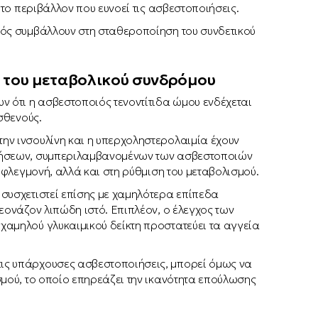
 το περιβάλλον που ευνοεί τις ασβεστοποιήσεις.
κός συμβάλλουν στη σταθεροποίηση του συνδετικού
 του μεταβολικού συνδρόμου
ν ότι η ασβεστοποιός τενοντίτιδα ώμου ενδέχεται
σθενούς.
ην ινσουλίνη και η υπερχοληστερολαιμία έχουν
αθήσεων, συμπεριλαμβανομένων των ασβεστοποιών
ή φλεγμονή, αλλά και στη ρύθμιση του μεταβολισμού.
συσχετιστεί επίσης με χαμηλότερα επίπεδα
εονάζον λιπώδη ιστό. Επιπλέον, ο έλεγχος των
χαμηλού γλυκαιμικού δείκτη προστατεύει τα αγγεία
ις υπάρχουσες ασβεστοποιήσεις, μπορεί όμως να
σμού, το οποίο επηρεάζει την ικανότητα επούλωσης