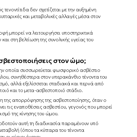
 τενοντίτιδα δεν σχετίζεται με την αυξημένη
υτταρικές και μεταβολικές αλλαγές μέσα στον
φή μπορεί να λειτουργήσει υποστηρικτικά
και στη βελτίωση της συνολικής υγείας του
ασβεστοποιήσεις στον ώμο;
 την οποία συσσωρεύεται φωσφορικό ασβέστιο
άλου, συνηθέστερα στον υπερακάνθιο τένοντα του
ισμό, αλλά εξελίσσεται σταδιακά και περνά από
ποιό και το μετα-ασβεστοποιό στάδιο.
άση της απορρόφησης της ασβεστοποίησης, όταν ο
ι τις εναποθέσεις ασβεστίου, γεγονός που μπορεί
ισμό της κίνησης του ώμου.
ροδοτούν αυτή τη διαδικασία παραμένουν υπό
 μεταβολή (όπου τα κύτταρα του τένοντα
 οι κύριοι ένοχοι.