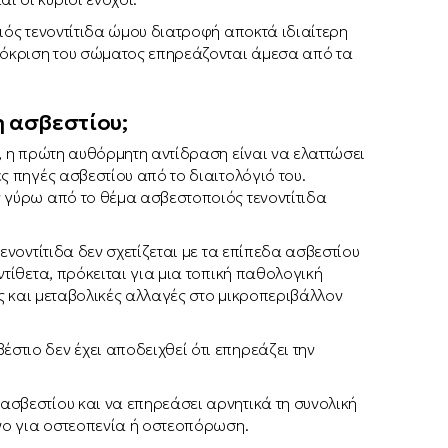
ιός τενοντίτιδα ώμου διατροφή αποκτά ιδιαίτερη
όκριση του σώματος επηρεάζονται άμεσα από τα
η ασβεστίου;
”, η πρώτη αυθόρμητη αντίδραση είναι να ελαττώσει
ς πηγές ασβεστίου από το διαιτολόγιό του.
ς γύρω από το θέμα ασβεστοποιός τενοντίτιδα
ενοντίτιδα δεν σχετίζεται με τα επίπεδα ασβεστίου
ντίθετα, πρόκειται για μια τοπική παθολογική
κές και μεταβολικές αλλαγές στο μικροπεριβάλλον
τιο δεν έχει αποδειχθεί ότι επηρεάζει την
ασβεστίου και να επηρεάσει αρνητικά τη συνολική
υνο για οστεοπενία ή οστεοπόρωση.