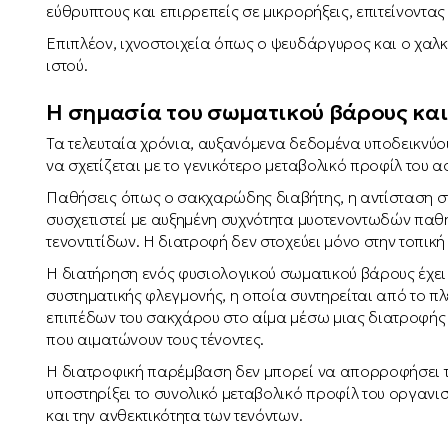
εύθρυπτους και επιρρεπείς σε μικρορήξεις, επιτείνοντας
Επιπλέον, ιχνοστοιχεία όπως ο ψευδάργυρος και ο χαλ
ιστού.
Η σημασία του σωματικού βάρους και
Τα τελευταία χρόνια, αυξανόμενα δεδομένα υποδεικνύου
να σχετίζεται με το γενικότερο μεταβολικό προφίλ του α
Παθήσεις όπως ο σακχαρώδης διαβήτης, η αντίσταση στ
συσχετιστεί με αυξημένη συχνότητα μυοτενοντωδών π
τενοντιτίδων. Η διατροφή δεν στοχεύει μόνο στην τοπικ
Η διατήρηση ενός φυσιολογικού σωματικού βάρους έχει 
συστηματικής φλεγμονής, η οποία συντηρείται από το πλ
επιπέδων του σακχάρου στο αίμα μέσω μιας διατροφής 
που αιματώνουν τους τένοντες.
Η διατροφική παρέμβαση δεν μπορεί να απορροφήσει τ
υποστηρίξει το συνολικό μεταβολικό προφίλ του οργανι
και την ανθεκτικότητα των τενόντων.