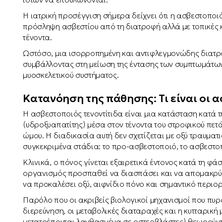
Η ιατρική προσέγγιση σήμερα δείχνει ότι η ασβεστοποιός
πρόσληψη ασβεστίου από τη διατροφή αλλά με τοπικές κ
τένοντα.
Ωστόσο, μια ισορροπημένη και αντιφλεγμονώδης διατρο
συμβάλλοντας στη μείωση της έντασης των συμπτωμάτων 
μυοσκελετικού συστήματος.
Κατανόηση της πάθησης: Τι είναι οι 
Η ασβεστοποιός τενοντίτιδα είναι μια κατάσταση κατά
(υδροξυαπατίτης) μέσα στον τένοντα του στροφικού πετ
ώμου. Η διαδικασία αυτή δεν σχετίζεται με οξύ τραυματ
συγκεκριμένα στάδια: το προ-ασβεστοποιό, το ασβεστο
Κλινικά, ο πόνος γίνεται εξαιρετικά έντονος κατά τη φ
οργανισμός προσπαθεί να διασπάσει και να απομακρύνε
να προκαλέσει οξύ, αιφνίδιο πόνο και σημαντικό περιορ
Παρόλο που οι ακριβείς βιολογικοί μηχανισμοί που πυ
διερεύνηση, οι μεταβολικές διαταραχές και η κυτταρική
μετατρέπονται λανθασμένα σε οστεοβλάστες) θεωρούνται