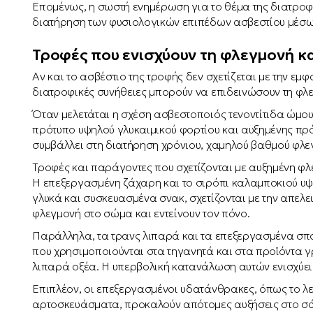
Επομένως, η σωστή ενημέρωση για το θέμα της διατροφή
διατήρηση των φυσιολογικών επιπέδων ασβεστίου μέσω 
Τροφές που ενισχύουν τη φλεγμονή κ
Αν και το ασβέστιο της τροφής δεν σχετίζεται με την 
διατροφικές συνήθειες μπορούν να επιδεινώσουν τη φλ
Όταν μελετάται η σχέση ασβεστοποιός τενοντίτιδα ώμου 
πρότυπο υψηλού γλυκαιμικού φορτίου και αυξημένης π
συμβάλλει στη διατήρηση χρόνιου, χαμηλού βαθμού φλ
Τροφές και παράγοντες που σχετίζονται με αυξημένη φ
Η επεξεργασμένη ζάχαρη και το σιρόπι καλαμποκιού υψ
γλυκά και συσκευασμένα σνακ, σχετίζονται με την απελε
φλεγμονή στο σώμα και εντείνουν τον πόνο.
Παράλληλα, τα τρανς λιπαρά και τα επεξεργασμένα σπο
που χρησιμοποιούνται στα τηγανητά και στα προϊόντα 
λιπαρά οξέα. Η υπερβολική κατανάλωση αυτών ενισχύει 
Επιπλέον, οι επεξεργασμένοι υδατάνθρακες, όπως το λε
αρτοσκευάσματα, προκαλούν απότομες αυξήσεις στο σά