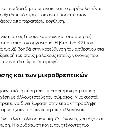
 εσπεριδοειδή, το σπανάκι και το μπρόκολο, είναι
ο οξειδωτικό στρες που αναπτύσσεται στον
τάρων από περαιτέρω εκφύλιση.
νικά, στους ξηρούς καρπούς και στα όσπρια)
στίου από τον οργανισμό. Η βιταμίνη Κ2 (που
να τυριά) βοηθά στην κατεύθυνση του ασβεστίου στα
ώρευσή του στους μαλακούς ιστούς, γεγονός που
 τενοντίτιδα ώμου διατροφή.
ωσης και των μικροθρεπτικών
έχουν από τη φύση τους περιορισμένη αιμάτωση.
 σχέση με άλλους ιστούς του σώματος. Μια σωστά
πρέπει να δίνει έμφαση στην επαρκή πρόσληψη
συμμετέχουν στη σύνθεση του κολλαγόνου.
νη, αλλά πολύ σημαντική. Οι τένοντες χρειάζονται
ρωση. Η αφυδάτωση κάνει τους τένοντες πιο