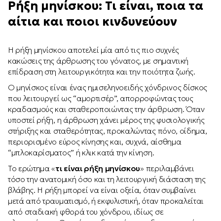
Ρήξη μηνίσκου: Τι είναι, ποια τα
αίτια και ποιοι κινδυνεύουν
Η ρήξη μηνίσκου αποτελεί μία από τις πιο συχνές
κακώσεις της άρθρωσης του γόνατος, με σημαντική
επίδραση στη λειτουργικότητα και την ποιότητα ζωής.
Ο μηνίσκος είναι ένας ημισεληνοειδής χόνδρινος δίσκος
που λειτουργεί ως “αμορτισέρ”, απορροφώντας τους
κραδασμούς και σταθεροποιώντας την άρθρωση. Όταν
υποστεί ρήξη, η άρθρωση χάνει μέρος της φυσιολογικής
στήριξης και σταθερότητας, προκαλώντας πόνο, οίδημα,
περιορισμένο εύρος κίνησης και, συχνά, αίσθημα
“μπλοκαρίσματος” ή κλικ κατά την κίνηση.
Το ερώτημα «
τι είναι ρήξη μηνίσκου
» περιλαμβάνει
τόσο την ανατομική όσο και τη λειτουργική διάσταση της
βλάβης. Η ρήξη μπορεί να είναι οξεία, όταν συμβαίνει
μετά από τραυματισμό, ή εκφυλιστική, όταν προκαλείται
από σταδιακή φθορά του χόνδρου, ιδίως σε