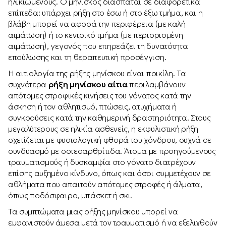
ηλικιωμένους. Ο μηνίσκος διασπάται σε διαφορετικά
επίπεδα: υπάρχει ρήξη στο έσω ή στο έξω τμήμα, και η
βλάβη μπορεί να αφορά την περιφέρεια (με καλή
αιμάτωση) ή το κεντρικό τμήμα (με περιορισμένη
αιμάτωση), γεγονός που επηρεάζει τη δυνατότητα
επούλωσης και τη θεραπευτική προσέγγιση.
Η αιτιολογία της ρήξης μηνίσκου είναι ποικίλη. Τα
συχνότερα
ρήξη μηνίσκου αίτια
περιλαμβάνουν
απότομες στροφικές κινήσεις του γόνατος κατά την
άσκηση ή τον αθλητισμό, πτώσεις, ατυχήματα ή
συγκρούσεις κατά την καθημερινή δραστηριότητα. Στους
μεγαλύτερους σε ηλικία ασθενείς, η εκφυλιστική ρήξη
σχετίζεται με φυσιολογική φθορά του χόνδρου, συχνά σε
συνδυασμό με οστεοαρθρίτιδα. Άτομα με προηγούμενους
τραυματισμούς ή δυσκαμψία στο γόνατο διατρέχουν
επίσης αυξημένο κίνδυνο, όπως και όσοι συμμετέχουν σε
αθλήματα που απαιτούν απότομες στροφές ή άλματα,
όπως ποδόσφαιρο, μπάσκετ ή σκι.
Τα συμπτώματα μιας ρήξης μηνίσκου μπορεί να
εμφανιστούν άμεσα μετά τον τραυματισμό ή να εξελιχθούν