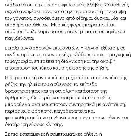
σταδιακά σε περίπτωση εκφυλιστικής βλάβης. Ο ασθενής
συχνά αναφέρει πόνο κατά την περιστροφή ή την κάμψη
του γόνατος, συνοδευόμενο από οίδημα, δυσκαμψία και
αίσθημα αστάθειας. Μερικές φορές παρατηρείται
αίσθηση “μπλοκαρίσματος”, όταν τμήματα του μηνίσκου
παγιδεύονται
μεταξύ των αρθρικών επιφανειών. Η κλινική εξέταση, σε
συνδυασμό με απεικονιστικές μεθόδους όπως η μαγνητική
τομογραφία, επιτρέπει τη διάγνωση και την ακριβή
αποτύπωση του τύπου και της έκτασης της ρήξης.
Η θεραπευτική αντιμετώπιση εξαρτάται από τον τύπο της
ρήξης, την ηλικία του ασθενούς, το επίπεδο
δραστηριότητας και τη συνολική κατάσταση της
άρθρωσης. Οι μικρές και ασυμπτωματικές ρήξεις
μπορούν να αντιμετωπιστούν συντηρητικά με ανάπαυση,
περιορισμό φόρτισης, παγοθεραπεία και
φυσικοθεραπεία για ενδυνάμωση των τετρακεφάλων και
διατήρηση εύρους κίνησης.
Σε πιο εκτεταμένες ή συμπτωματικές ρήξεις, η