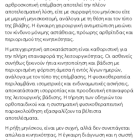
αρθροσκοπική επέμβαση αποτελεί την πλέον
αποτελεσματική λύση, είτε με συρραφή του μηνίσκου είτε
με μερική μηνισκεκτομή, ανάλογα με τη θέση και τον τύπο
της βλάβης. Η έγκαιρη χειρουργική αντιμετώπιση μειώνει
τον κίνδυνο μόνιμης αστάθειας, πρόωρης αρθρίτιδας και
περιορισμού της κινητικότητας.
Η μετεγχειρητική αποκατάσταση είναι καθοριστική για
την πλήρη επαναφορά της λειτουργικότητας. Οι ασθενείς
συνήθως ξεκινούν ήπια κινητοποίηση και βάδιση με
περιορισμένη φόρτιση άμεσα ή εντός λίγων ημερών,
ανάλογα με τον τύπο της επέμβασης. Η φυσικοθεραπεία
περιλαμβάνει ισομετρικές και ενδυναμωτικές ασκήσεις,
αποκατάσταση ισορροπίας και προοδευτική επαναφορά
της λειτουργικής βάδισης. Η τήρηση των οδηγιών του
ορθοπαιδικού και η συστηματική φυσικοθεραπευτική
παρακολούθηση εξασφαλίζουν τα βέλτιστα
αποτελέσματα.
Η ρήξη μηνίσκου, είναι μεν συχνή, αλλά δεν συνεπάγεται
απώλεια κινητικότητας. Η έγκαιρη διάγνωση και η σωστή