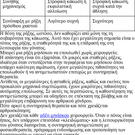
Συνήθης
Στροφική κάκωση ή
Στροφική κάκωση,
μηχανισμός
εκφυλιστική
συχνά κατά την
αλλοίωση
άθληση
Συνύπαρξη με ρήξη
Λιγότερο συχνή
Συχνότερη
πρόσθιου χιαστού
Η θέση της ρήξης, ωστόσο, δεν καθορίζει από μόνη της τη
σοβαρότητα της κάκωσης. Αυτό που έχει μεγαλύτερη σημασία είναι ο
τύπος της ρήξης, η σταθερότητά της και η επίδρασή της στη
λειτουργία του γόνατος.
Μπορεί μια ρήξη μηνίσκου να επουλωθεί χωρίς χειρουργείο;
Η απάντηση είναι ότι εξαρτάται. Οι μικρές και σταθερές ρήξεις,
ιδιαίτερα όταν εντοπίζονται στην περιφέρεια του μηνίσκου όπου
υπάρχει καλύτερη αιμάτωση, έχουν μεγαλύτερες πιθανότητες να
επουλωθούν ή να αντιμετωπιστούν επιτυχώς με συντηρητική
θεραπεία.
Αντίθετα, οι μεγαλύτερες ή ασταθείς ρήξεις, καθώς και εκείνες που
προκαλούν μηχανικά συμπτώματα, έχουν μικρότερες πιθανότητες
αυτόματης επούλωσης. Σε αυτές τις περιπτώσεις, η καθυστέρηση της
αντιμετώπισης μπορεί να οδηγήσει σε επέκταση της βλάβης και σε
μεγαλύτερη επιβάρυνση του αρθρικού χόνδρου.
Πότε αρκεί η συντηρητική θεραπεία και πότε χρειάζεται
αρθροσκόπηση;
Δεν χρειάζεται κάθε
ρήξη μηνίσκου
χειρουργείο. Όταν ο πόνος είναι
ήπιος, δεν υπάρχουν επεισόδια «κλειδώματος» και η λειτουργικότητα
του γόνατος διατηρείται, η συντηρητική αντιμετώπιση με
φυσικοθεραπεία, πρόγραμμα ενδυνάμωσης και τροποποίηση των
δραστηριοτήτων μπορεί να είναι επαρκής.