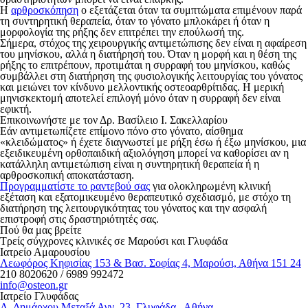
Η
αρθροσκόπηση
o εξετάζεται όταν τα συμπτώματα επιμένουν παρά
τη συντηρητική θεραπεία, όταν το γόνατο μπλοκάρει ή όταν η
μορφολογία της ρήξης δεν επιτρέπει την επούλωσή της.
Σήμερα, στόχος της χειρουργικής αντιμετώπισης δεν είναι η αφαίρεση
του μηνίσκου, αλλά η διατήρησή του. Όταν η μορφή και η θέση της
ρήξης το επιτρέπουν, προτιμάται η συρραφή του μηνίσκου, καθώς
συμβάλλει στη διατήρηση της φυσιολογικής λειτουργίας του γόνατος
και μειώνει τον κίνδυνο μελλοντικής οστεοαρθρίτιδας. Η μερική
μηνισκεκτομή αποτελεί επιλογή μόνο όταν η συρραφή δεν είναι
εφικτή.
Επικοινωνήστε με τον Δρ. Βασίλειο Ι. Σακελλαρίου
Εάν αντιμετωπίζετε επίμονο πόνο στο γόνατο, αίσθημα
«κλειδώματος» ή έχετε διαγνωστεί με ρήξη έσω ή έξω μηνίσκου, μια
εξειδικευμένη ορθοπαιδική αξιολόγηση μπορεί να καθορίσει αν η
κατάλληλη αντιμετώπιση είναι η συντηρητική θεραπεία ή η
αρθροσκοπική αποκατάσταση.
Προγραμματίστε το ραντεβού σας
για ολοκληρωμένη κλινική
εξέταση και εξατομικευμένο θεραπευτικό σχεδιασμό, με στόχο τη
διατήρηση της λειτουργικότητας του γόνατος και την ασφαλή
επιστροφή στις δραστηριότητές σας.
Πού θα μας βρείτε
Τρείς σύγχρονες κλινικές σε Μαρούσι και Γλυφάδα
Ιατρείο Αμαρουσίου
Λεωφόρος Κηφισίας 153 & Βασ. Σοφίας 4, Μαρούσι, Αθήνα 151 24
210 8020620
/
6989 992472
info@osteon.gr
Ιατρείο Γλυφάδας
Λ. Δημάρχου Μεταξά Αγγ. 23, Γλυφάδα, Αθήνα