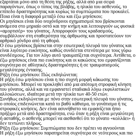
εξαρτάται μόνο από τη θέση της ρήξης, αλλά από μια σειρά
παραγόντων, όπως ο τύπος της βλάβης, η ηλικία του ασθενούς, το
επίπεδο δραστηριότητας και κυρίως τα συμπτώματα που προκαλεί.
Ποια είναι η διαφορά μεταξύ έσω και έξω μηνίσκου;
Οι μηνίσκοι είναι δύο ινοχόνδρινοι σχηματισμοί που βρίσκονται
ανάμεσα στο μηριαίο οστό και την κνήμη και λειτουργούν ως φυσικά
«αμορτισέρ» του γόνατος. Απορροφούν τους κραδασμούς,
συμβάλλουν στη σταθερότητα της άρθρωσης και προστατεύουν τον
αρθρικό χόνδρο από τη φθορά.
Ο έσω μηνίσκος βρίσκεται στην εσωτερική πλευρά του γόνατος και
είναι λιγότερο ευκίνητος, καθώς συνδέεται στενότερα με τους γύρω
συνδέσμους. Για τον λόγο αυτό τραυματίζεται συχνότερα. Αντίθετα, ο
έξω μηνίσκος είναι πιο ευκίνητος και οι κακώσεις του εμφανίζονται
συχνότερα σε αθλητικές δραστηριότητες ή σε τραυματισμούς
μεγαλύτερης έντασης.
Ρήξη έσω μηνίσκου: Πώς εκδηλώνεται;
Η ρήξη έσω μηνίσκου είναι η πιο συχνή μορφή κάκωσης του
μηνίσκου. Μπορεί να προκληθεί από μια απότομη στροφική κίνηση
του γόνατος, αλλά και να εμφανιστεί σταδιακά λόγω εκφυλιστικών
αλλοιώσεων, ιδιαίτερα μετά την ηλικία των 40-50 ετών.
Συνήθως εκδηλώνεται με πόνο στην εσωτερική πλευρά του γόνατος,
ο οποίος επιδεινώνεται κατά το βαθύ κάθισμα, το γονάτισμα ή τις
στροφικές κινήσεις. Δεν είναι ασυνήθιστο να εμφανίζεται ήπιο
πρήξιμο μετά από δραστηριότητα, ενώ όταν η ρήξη είναι μεγαλύτερη
ή ασταθής, ο ασθενής μπορεί να αισθανθεί ότι το γόνατο «κολλάει» ή
δεν τεντώνει πλήρως.
Ρήξη έξω μηνίσκου: Συμπτώματα που δεν πρέπει να αγνοούνται
Η ρήξη έξω μηνίσκου παρατηρείται συχνότερα σε νεότερους και πιο