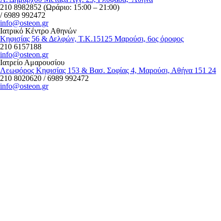
210 8982852
(Ωράριο: 15:00 – 21:00)
/
6989 992472
info@osteon.gr
Ιατρικό Κέντρο Αθηνών
Κηφισίας 56 & Δελφών, Τ.Κ.15125 Μαρούσι, 6ος όροφος
210 6157188
info@osteon.gr
Ιατρείο Αμαρουσίου
Λεωφόρος Κηφισίας 153 & Βασ. Σοφίας 4, Μαρούσι, Αθήνα 151 24
210 8020620
/
6989 992472
info@osteon.gr