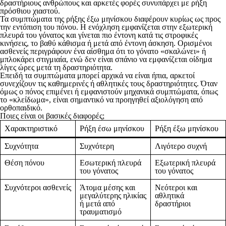
δραστήριους ανθρώπους και αρκετές φορές συνυπάρχει με ρήξη
πρόσθιου χιαστού.
Τα συμπτώματα της ρήξης έξω μηνίσκου διαφέρουν κυρίως ως προς
την εντόπιση του πόνου. Η ενόχληση εμφανίζεται στην εξωτερική
πλευρά του γόνατος και γίνεται πιο έντονη κατά τις στροφικές
κινήσεις, το βαθύ κάθισμα ή μετά από έντονη άσκηση. Ορισμένοι
ασθενείς περιγράφουν ένα αίσθημα ότι το γόνατο «σκαλώνει» ή
μπλοκάρει στιγμιαία, ενώ δεν είναι σπάνιο να εμφανίζεται οίδημα
λίγες ώρες μετά τη δραστηριότητα.
Επειδή τα συμπτώματα μπορεί αρχικά να είναι ήπια, αρκετοί
συνεχίζουν τις καθημερινές ή αθλητικές τους δραστηριότητες. Όταν
όμως ο πόνος επιμένει ή εμφανιστούν μηχανικά συμπτώματα, όπως
το «κλείδωμα», είναι σημαντικό να προηγηθεί αξιολόγηση από
ορθοπαιδικό.
Ποιες είναι οι βασικές διαφορές;
Χαρακτηριστικό
Ρήξη έσω μηνίσκου
Ρήξη έξω μηνίσκου
Συχνότητα
Συχνότερη
Λιγότερο συχνή
Θέση πόνου
Εσωτερική πλευρά
Εξωτερική πλευρά
του γόνατος
του γόνατος
Συχνότεροι ασθενείς
Άτομα μέσης και
Νεότεροι και
μεγαλύτερης ηλικίας
αθλητικά
ή μετά από
δραστήριοι
τραυματισμό