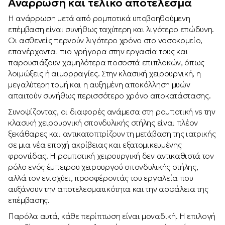
Ανάρρωση και τελικό αποτέλεσμα
Η ανάρρωση μετά από ρομποτικά υποβοηθούμενη
επέμβαση είναι συνήθως ταχύτερη και λιγότερο επώδυνη.
Οι ασθενείς περνούν λιγότερο χρόνο στο νοσοκομείο,
επανέρχονται πιο γρήγορα στην εργασία τους και
παρουσιάζουν χαμηλότερα ποσοστά επιπλοκών, όπως
λοιμώξεις ή αιμορραγίες. Στην κλασική χειρουργική, η
μεγαλύτερη τομή και η αυξημένη αποκόλληση μυών
απαιτούν συνήθως περισσότερο χρόνο αποκατάστασης.
Συνοψίζοντας, οι διαφορές ανάμεσα στη ρομποτική vs την
κλασική χειρουργική σπονδυλικής στήλης είναι πλέον
ξεκάθαρες και αντικατοπτρίζουν τη μετάβαση της ιατρικής
σε μια νέα εποχή ακρίβειας και εξατομικευμένης
φροντίδας. Η ρομποτική χειρουργική δεν αντικαθιστά τον
ρόλο ενός έμπειρου χειρουργού σπονδυλικής στήλης,
αλλά τον ενισχύει, προσφέροντάς του εργαλεία που
αυξάνουν την αποτελεσματικότητα και την ασφάλεια της
επέμβασης.
Παρόλα αυτά, κάθε περίπτωση είναι μοναδική. Η επιλογή