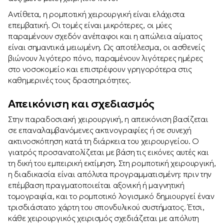
Αντίθετα, η ρομποτική χειρουργική είναι ελάχιστα
επεμβατική. Οι τομές είναι μικρότερες, οι μύες
παραμένουν σχεδόν ανέπαφοι και η απώλεια αίματος
είναι σημαντικά μειωμένη. Ως αποτέλεσμα, οι ασθενείς
βιώνουν λιγότερο πόνο, παραμένουν λιγότερες ημέρες
στο νοσοκομείο και επιστρέφουν γρηγορότερα στις
καθημερινές τους δραστηριότητες.
Απεικόνιση και σχεδιασμός
Στην παραδοσιακή χειρουργική, η απεικόνιση βασίζεται
σε επαναλαμβανόμενες ακτινογραφίες ή σε συνεχή
ακτινοσκόπηση κατά τη διάρκεια του χειρουργείου. Ο
γιατρός προσανατολίζεται με βάση τις εικόνες αυτές και
τη δική του εμπειρική εκτίμηση. Στη ρομποτική χειρουργική,
η διαδικασία είναι απόλυτα προγραμματισμένη: πριν την
επέμβαση πραγματοποιείται αξονική ή μαγνητική
τομογραφία, και το ρομποτικό λογισμικό δημιουργεί έναν
τρισδιάστατο χάρτη του σπονδυλικού συστήματος. Έτσι,
κάθε χειρουργικός χειρισμός σχεδιάζεται με απόλυτη