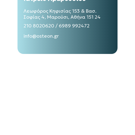
Λεωφόρος Κηφισίας 153 & Βασ.
Σοφίας 4, Μαρούσι, Αθήνα 151 24
210 8020620
/
6989 992472
info@osteon.gr