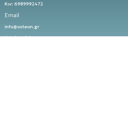
Κιν: 6989992472
Email
info@osteon.gr
Ακολουθήστε μας
Αποκλειστικοί Συνεργάτες
ΠΟΛΙΤΙΚΗ ΑΠΟΡΡΗΤΟΥ
ΟΡΟΙ ΧΡΗΣΗΣ
ΠΟΛΙΤΙΚΗ ΠΕΡΙΕΧΟΜΕΝΟΥ
© OSTEON, 2025 - 2026. All rights reserved.
DESIGNED & DEVELOPED BY
ZONEPAGE