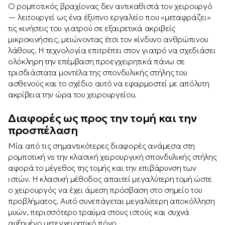
Ο ρομποτικός βραχίονας δεν αντικαθιστά τον χειρουργό
— λειτουργεί ως ένα έξυπνο εργαλείο που «μεταφράζει»
τις κινήσεις του γιατρού σε εξαιρετικά ακριβείς
μικροκινήσεις, μειώνοντας έτσι τον κίνδυνο ανθρώπινου
λάθους. Η τεχνολογία επιτρέπει στον γιατρό να σχεδιάσει
ολόκληρη την επέμβαση προεγχειρητικά πάνω σε
τρισδιάστατα μοντέλα της σπονδυλικής στήλης του
ασθενούς και το σχέδιο αυτό να εφαρμοστεί με απόλυτη
ακρίβεια την ώρα του χειρουργείου.
Διαφορές ως προς την τομή και την
προσπέλαση
Μία από τις σημαντικότερες διαφορές ανάμεσα στη
ρομποτική vs την κλασική χειρουργική σπονδυλικής στήλης
αφορά το μέγεθος της τομής και την επιβάρυνση των
ιστών. Η κλασική μέθοδος απαιτεί μεγαλύτερη τομή ώστε
ο χειρουργός να έχει άμεση πρόσβαση στο σημείο του
προβλήματος. Αυτό συνεπάγεται μεγαλύτερη αποκόλληση
μυών, περισσότερο τραύμα στους ιστούς και συχνά
αυξημένο μετεγχειρητικό πόνο.