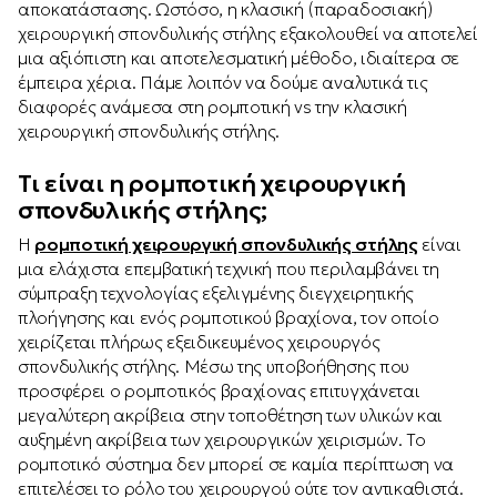
αποκατάστασης. Ωστόσο, η κλασική (παραδοσιακή)
χειρουργική σπονδυλικής στήλης εξακολουθεί να αποτελεί
μια αξιόπιστη και αποτελεσματική μέθοδο, ιδιαίτερα σε
έμπειρα χέρια. Πάμε λοιπόν να δούμε αναλυτικά τις
διαφορές ανάμεσα στη ρομποτική vs την κλασική
χειρουργική σπονδυλικής στήλης.
Τι είναι η ρομποτική χειρουργική
σπονδυλικής στήλης;
Η
ρομποτική χειρουργική σπονδυλικής στήλης
είναι
μια ελάχιστα επεμβατική τεχνική που περιλαμβάνει τη
σύμπραξη τεχνολογίας εξελιγμένης διεγχειρητικής
πλοήγησης και ενός ρομποτικού βραχίονα, τον οποίο
χειρίζεται πλήρως εξειδικευμένος χειρουργός
σπονδυλικής στήλης. Μέσω της υποβοήθησης που
προσφέρει ο ρομποτικός βραχίονας επιτυγχάνεται
μεγαλύτερη ακρίβεια στην τοποθέτηση των υλικών και
αυξημένη ακρίβεια των χειρουργικών χειρισμών. Το
ρομποτικό σύστημα δεν μπορεί σε καμία περίπτωση να
επιτελέσει το ρόλο του χειρουργού ούτε τον αντικαθιστά.