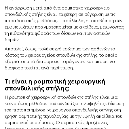
Η ανάρρωση μετά από ένα ρομποτικό χειρουργείο
σπονδυλικής στήλης είναι ταχύτερη σε σύγκριση με τις
παραδοσιακές μεθόδους. Παράλληλα, η τοποθέτηση των
εμφυτευμάτων πραγματοποιείται με ακρίβεια, μειώνοντας
τη πιθανότητα φθοράς των δίσκων και των οστικών
δομών.
Αποτελεί, όμως, πολύ συχνό ερώτημα των ασθενών το
κόστος του χειρουργείου σπονδυλικής στήλης, το οποίο
εξαρτάται από διάφορους παράγοντες και μπορεί να
διαφοροποιείται ανά περίπτωση.
Τι είναι η ρομποτική χειρουργική
σπονδυλικής στήλης;
Η ρομποτική χειρουργική σπονδυλικής στήλης είναι μια
καινοτόμος μέθοδος που συνδυάζει την υψηλή εξειδίκευση
του πιστοποιημένου χειρουργού σπονδυλικής στήλης στη
χρήση ρομποτικής τεχνολογίας με την υψηλή ακρίβεια του
ρομποτικού συστήματος. Ο ρομποτικός βραχίονας
λειτουργεί ως προέκταση των χεριών του γιατρού,