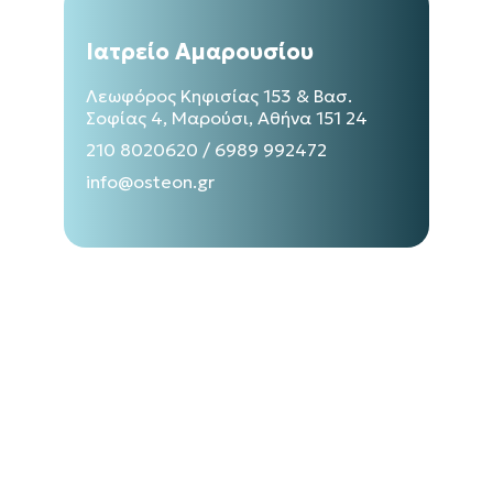
Ιατρείο Αμαρουσίου
Λεωφόρος Κηφισίας 153 & Βασ.
Σοφίας 4, Μαρούσι, Αθήνα 151 24
210 8020620
/
6989 992472
info@osteon.gr