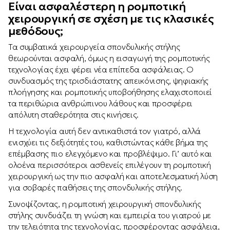
Είναι ασφαλέστερη η ρομποτική
χειρουργική σε σχέση με τις κλασικές
μεθόδους;
Τα συμβατικά χειρουργεία σπονδυλικής στήλης
θεωρούνται ασφαλή, όμως η εισαγωγή της ρομποτικής
τεχνολογίας έχει φέρει νέα επίπεδα ασφάλειας. Ο
συνδυασμός της τρισδιάστατης απεικόνισης, ψηφιακής
πλοήγησης και ρομποτικής υποβοήθησης ελαχιστοποιεί
τα περιθώρια ανθρώπινου λάθους και προσφέρει
απόλυτη σταθερότητα στις κινήσεις.
Η τεχνολογία αυτή δεν αντικαθιστά τον γιατρό, αλλά
ενισχύει τις δεξιότητές του, καθιστώντας κάθε βήμα της
επέμβασης πιο ελεγχόμενο και προβλέψιμο. Γι’ αυτό και
ολοένα περισσότεροι ασθενείς επιλέγουν τη ρομποτική
χειρουργική ως την πιο ασφαλή και αποτελεσματική λύση
για σοβαρές παθήσεις της σπονδυλικής στήλης.
Συνοψίζοντας, η ρομποτική χειρουργική σπονδυλικής
στήλης συνδυάζει τη γνώση και εμπειρία του γιατρού με
την τελειότητα της τεχνολογίας, προσφέροντας ασφάλεια,