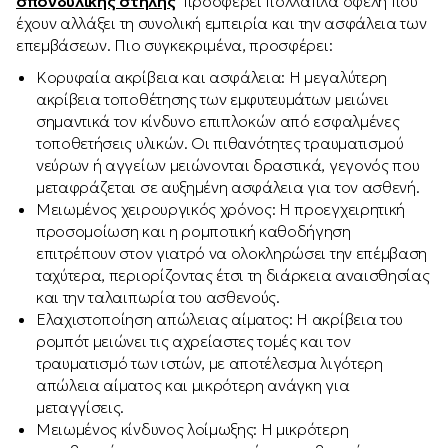
σπονδυλικής στήλης
προσφέρει πολλαπλά οφέλη που
έχουν αλλάξει τη συνολική εμπειρία και την ασφάλεια των
επεμβάσεων. Πιο συγκεκριμένα, προσφέρει:
Κορυφαία ακρίβεια και ασφάλεια: Η μεγαλύτερη
ακρίβεια τοποθέτησης των εμφυτευμάτων μειώνει
σημαντικά τον κίνδυνο επιπλοκών από εσφαλμένες
τοποθετήσεις υλικών. Οι πιθανότητες τραυματισμού
νεύρων ή αγγείων μειώνονται δραστικά, γεγονός που
μεταφράζεται σε αυξημένη ασφάλεια για τον ασθενή.
Μειωμένος χειρουργικός χρόνος: Η προεγχειρητική
προσομοίωση και η ρομποτική καθοδήγηση
επιτρέπουν στον γιατρό να ολοκληρώσει την επέμβαση
ταχύτερα, περιορίζοντας έτσι τη διάρκεια αναισθησίας
και την ταλαιπωρία του ασθενούς.
Ελαχιστοποίηση απώλειας αίματος: Η ακρίβεια του
ρομπότ μειώνει τις αχρείαστες τομές και τον
τραυματισμό των ιστών, με αποτέλεσμα λιγότερη
απώλεια αίματος και μικρότερη ανάγκη για
μεταγγίσεις.
Μειωμένος κίνδυνος λοίμωξης: Η μικρότερη