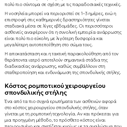
πολύ πιο σύντομα σε σχέση με τις παραδοσιακές τεχνικές.
Η νοσηλεία μπορεί να περιοριστεί σε 1–3 ημέρες, ενώ η
επιστροφή στις καθημερινές δραστηριότητες γίνεται
σταδιακά μέσα σε λίγες εβδομάδες. Οι περισσότεροι
ασθενείς αναφέρουν ότι η συνολική εμπειρία ανάρρωσης
είναι πολύ πιο εύκολη, με λιγότερη δυσφορία και
μεγαλύτερη αυτοπεποίθηση στο σώμα τους.
Η αποκατάσταση και η τακτική παρακολούθηση από τον
θεράποντα ιατρό αποτελούν σημαντικά στάδια της
διαδικασίας ανάρρωσης, καθώς συμβάλλουν στη
σταθεροποίηση και ενδυνάμωση της σπονδυλικής στήλης.
Κόστος ρομποτικού χειρουργείου
σπονδυλικής στήλης
Ένα από τα πιο συχνά ερωτήματα των ασθενών αφορά
στο κόστος χειρουργείου σπονδυλικής στήλης, όταν
γίνεται με τη ρομποτική τεχνολογία. Αν και πρόκειται για
μια προηγμένη μέθοδο, το πρόσθετο κόστος είναι
περιορισμένο και σχετίζεται κυρίως με τα αναλώσιμα που