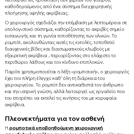
καθοδηγούμενος από ένα σύστημα διεγχειρητικής
πλοήγησης υψηλής ακρίβειας.
Ο χειρουργός σχεδιάζει την επέμβαση με λεπτομέρεια σε
υπολογιστικό σύστημα, καθορίζοντας το ακριβές σημείο
εισαγωγής και τη γωνία τοποθέτησης των υλικών. Το
ρομπότ, ακολουθώντας αυτές τις εντολές, τοποθετεί
διαυχενικές βίδες και διασωματικούς κλωβούς με
εξαιρετική ακρίβεια , περιορίζοντας στο ελάχιστο το
περιθώριο λάθους και τον κίνδυνο επιπλοκών.
Παρότι χρησιμοποιείται η λέξη «ρομποτική», ο χειρουργός
έχει τον πλήρη έλεγχο καθ’ όλη τη διάρκεια του
χειρουργείου. Το ρομπότ δεν αντικαθιστά τον άνθρωπο
και την ιατρική γνώση, αλλά λειτουργεί ως εργαλείο που
του επιτρέπει να εκτελεί τις κινήσεις του με κορυφαία
ακρίβεια.
Πλεονεκτήματα για τον ασθενή
Η
ρομποτικά υποβοηθούμενη χειρουργική