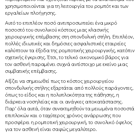
χρησιμοποιούνται για τη λειτουργία του ρομπότ και των
εργαλείων πλοήγησης.
Αυτό το επιπλέον ποσό αντιπροσωπεύει ένα μικρό
ποσοστό του συνολικού κόστους μιας κλασικής
χειρουργικής επέμβασης στη σπονδυλική στήλη. Επιπλέον,
πολλές ιδιωτικές και δημόσιες ασφαλιστικές εταιρείες
καλύπτουν τα έξοδα της ρομποτικής χειρουργικής, κατόπιν
σχετικής έγκρισης. Έτσι, το τελικό οικονομικό βάρος για
τον ασθενή παραμένει συχνά αντίστοιχο με εκείνο μιας
συμβατικής επέμβασης.
Αξίζει να σημειωθεί πως το κόστος χειρουργείου
σπονδυλικής στήλης εξαρτάται από πολλούς παράγοντες,
όπως το είδος και η πολυπλοκότητα της πάθησης, η
διάρκεια νοσηλείας και οι ανάγκες αποκατάστασης.
Παρ’ όλα αυτά, όταν συνεκτιμηθούν τα μειωμένα ποσοστά
επιπλοκών και ο ταχύτερος χρόνος ανάρρωσης που
προσφέρει η ρομποτική χειρουργική, το συνολικό όφελος
για τον ασθενή είναι σαφώς μεγαλύτερο.