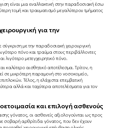
γγιση είναι μια εναλλακτική στην παραδοσιακή έσω
ύτερη τομή και τραυματισμό μεγαλύτερου τμήματος
χειρουργική για την
ε σύγκριση με την παραδοσιακή χειρουργική
ιγότερο πόνο και τραύμα στους περιβάλλοντες
ι λιγότερο μετεγχειρητικό πόνο.
και καλύτερο αισθητικό αποτέλεσμα. Τρίτον, η
εί σε μικρότερη παραμονή στο νοσοκομείο,
πιπλοκών. Τέλος, η ελάχιστα επεμβατική
αλύτερα αλλά και ταχύτερα αποτελέσματα για τον
οετοιμασία και επιλογή ασθενούς
σης γόνατος, οι ασθενείς αξιολογούνται ως προς
 με σοβαρή αρθρίτιδα γόνατος, που δεν έχουν
θα προταθεί χειρουργική επέμβαση ολικής