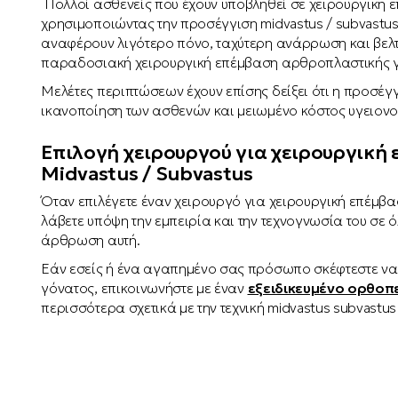
Πολλοί ασθενείς που έχουν υποβληθεί σε χειρουργική 
χρησιμοποιώντας την προσέγγιση midvastus / subvastus
αναφέρουν λιγότερο πόνο, ταχύτερη ανάρρωση και βελτι
παραδοσιακή χειρουργική επέμβαση αρθροπλαστικής 
Μελέτες περιπτώσεων έχουν επίσης δείξει ότι η προσέγγ
ικανοποίηση των ασθενών και μειωμένο κόστος υγειονο
Επιλογή χειρουργού για χειρουργική 
Midvastus / Subvastus
Όταν επιλέγετε έναν χειρουργό για χειρουργική επέμβα
λάβετε υπόψη την εμπειρία και την τεχνογνωσία του σε όλ
άρθρωση αυτή.
Εάν εσείς ή ένα αγαπημένο σας πρόσωπο σκέφτεστε να
γόνατος, επικοινωνήστε με έναν
εξειδικευμένο ορθοπ
περισσότερα σχετικά με την τεχνική midvastus subvastu