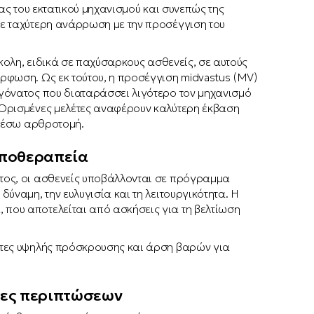
ας του εκτατικού μηχανισμού και συνεπώς της
ε ταχύτερη ανάρρωση με την προσέγγιση του
σκολη, ειδικά σε παχύσαρκους ασθενείς, σε αυτούς
ρφωση. Ως εκ τούτου, η προσέγγιση midvastus (MV)
γόνατος που διαταράσσει λιγότερο τον μηχανισμό
 Ορισμένες μελέτες αναφέρουν καλύτερη έκβαση
ν έσω αρθροτομή.
Αποθεραπεία
ος, οι ασθενείς υποβάλλονται σε πρόγραμμα
ύναμη, την ευλυγισία και τη λειτουργικότητα. Η
που αποτελείται από ασκήσεις για τη βελτίωση
ητες υψηλής πρόσκρουσης και άρση βαρών για
έτες περιπτώσεων