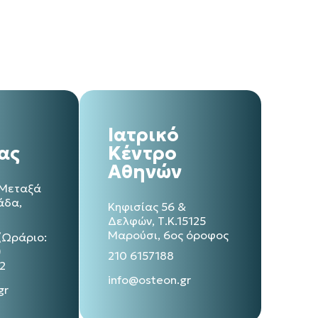
Ιατρικό
ας
Κέντρο
Αθηνών
 Μεταξά
φάδα,
Κηφισίας 56 &
Δελφών, Τ.Κ.15125
Μαρούσι, 6ος όροφος
(Ωράριο:
)
210 6157188
2
info@osteon.gr
gr