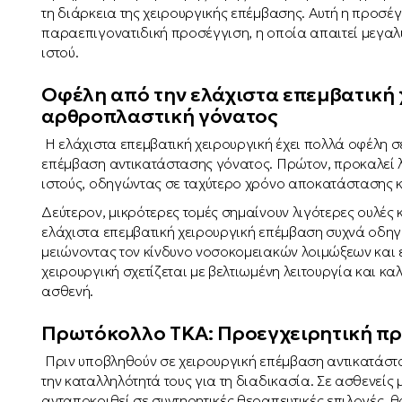
τη διάρκεια της χειρουργικής επέμβασης. Αυτή η προσέ
παραεπιγονατιδική προσέγγιση, η οποία απαιτεί μεγαλ
ιστού.
Οφέλη από την ελάχιστα επεμβατική 
αρθροπλαστική γόνατος
Η ελάχιστα επεμβατική χειρουργική έχει πολλά οφέλη σ
επέμβαση αντικατάστασης γόνατος. Πρώτον, προκαλεί λ
ιστούς, οδηγώντας σε ταχύτερο χρόνο αποκατάστασης κα
Δεύτερον, μικρότερες τομές σημαίνουν λιγότερες ουλές 
ελάχιστα επεμβατική χειρουργική επέμβαση συχνά οδηγ
μειώνοντας τον κίνδυνο νοσοκομειακών λοιμώξεων και ε
χειρουργική σχετίζεται με βελτιωμένη λειτουργία και κ
ασθενή.
Πρωτόκολλο TKA: Προεγχειρητική πρ
Πριν υποβληθούν σε χειρουργική επέμβαση αντικατάστα
την καταλληλότητά τους για τη διαδικασία. Σε ασθενείς
ανταποκριθεί σε συντηρητικές θεραπευτικές επιλογές, 