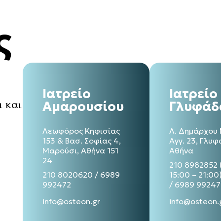
ς
Ιατρείο
Ιατρείο
ι και
Αμαρουσίου
Γλυφάδ
Λεωφόρος Κηφισίας
Λ. Δημάρχου
153 & Βασ. Σοφίας 4,
Αγγ. 23, Γλυ
Μαρούσι, Αθήνα 151
Αθήνα
24
210 8982852
210 8020620
/
6989
15:00 – 21:00
992472
/
6989 99247
info@osteon.gr
info@osteon.