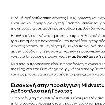
Η ολική αρθροπλαστική γόνατος (TKA), γνωστή και ως 
είναι μια κοινή χειρουργική επέμβαση που εκτελείται γ
της λειτουργίας σε ασθενείς με σοβαρή αρθρίτιδα γόνα
Η αρθρίτιδα του γόνατος μπορεί να προκληθεί από δι
τραυματισμός ή η παχυσαρκία. Στο παρελθόν, η παραδ
γόνατος απαιτούσε μεγάλη τομή, μακρά παραμονή στο
με την πρόοδο της τεχνολογίας και των χειρουργικών τεχ
γίνει μια δημοφιλής επιλογή για την
αρθροπλαστική γ
Μια τέτοια προσέγγιση είναι η προσέγγιση midvastus / 
της ελάχιστα επεμβατικής χειρουργικής για την αρθροπ
και πώς μπορεί να μεγιστοποιήσει τα μετεγχειρητικά οφ
Εισαγωγή στην προσέγγιση Midvastus
Αρθροπλαστική Γόνατος
Η προσέγγιση midvastus/ subvastus είναι μια ελάχιστα 
τη δημιουργία μικρότερης τομής και την πρόκληση μικρ