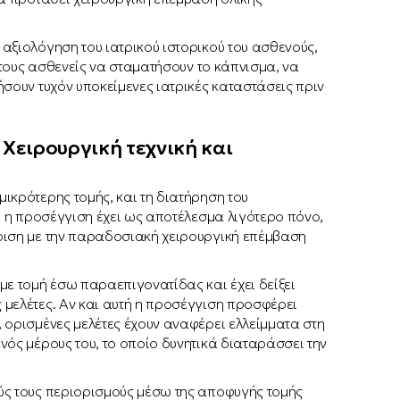
αξιολόγηση του ιατρικού ιστορικού του ασθενούς,
 στους ασθενείς να σταματήσουν το κάπνισμα, να
σουν τυχόν υποκείμενες ιατρικές καταστάσεις πριν
 Χειρουργική τεχνική και
κρότερης τομής, και τη διατήρηση του
ή η προσέγγιση έχει ως αποτέλεσμα λιγότερο πόνο,
ριση με την παραδοσιακή χειρουργική επέμβαση
με τομή έσω παραεπιγονατίδας και έχει δείξει
 μελέτες. Αν και αυτή η προσέγγιση προσφέρει
 ορισμένες μελέτες έχουν αναφέρει ελλείμματα στη
νός μέρους του, το οποίο δυνητικά διαταράσσει την
ύς τους περιορισμούς μέσω της αποφυγής τομής