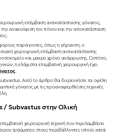
χειρουργική επέμβαση αντικατάστασης γόνατος,
ια την ανακούφιση του πόνου και την αποκατάσταση
τος.
άφορους παράγοντες, όπως η γήρανση, ο
οσιακή χειρουργική επέμβαση αντικατάστασης
 νοσοκομείο και μακρύ χρόνο ανάρρωσης. Ωστόσο,
νικών, η ελάχιστα επεμβατική χειρουργική έχει
όνατος
.
subvastus. Αυτό το άρθρο θα διερευνήσει τα οφέλη
λαστική γόνατος με τις προαναφερθείσες τεχνικές
έλη.
 / Subvastus στην Ολική
επεμβατική χειρουργική τεχνική που περιλαμβάνει
ότερου τραύματος στους περιβάλλοντες ιστούς κατά