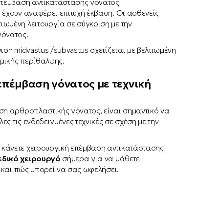
επέμβαση αντικατάστασης γόνατος
 έχουν αναφέρει επιτυχή έκβαση. Οι ασθενείς
ωμένη λειτουργία σε σύγκριση με την
γόνατος.
ιση midvastus /subvastus σχετίζεται με βελτιωμένη
μικής περίθαλψης.
επέμβαση γόνατος με τεχνική
ση αρθροπλαστικής γόνατος, είναι σημαντικό να
ες τις ενδεδειγμένες τεχνικές σε σχέση με την
 κάνετε χειρουργική επέμβαση αντικατάστασης
εδικό χειρουργό
σήμερα για να μάθετε
s και πώς μπορεί να σας ωφελήσει.