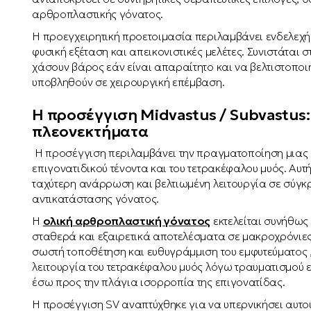
αρθροπλαστικής γόνατος.
Η προεγχειρητική προετοιμασία περιλαμβάνει ενδελεχή 
φυσική εξέταση και απεικονιστικές μελέτες. Συνιστάται
χάσουν βάρος εάν είναι απαραίτητο και να βελτιστοποιή
υποβληθούν σε χειρουργική επέμβαση.
Η προσέγγιση Midvastus / Subvastus:
πλεονεκτήματα
Η προσέγγιση περιλαμβάνει την πραγματοποίηση μιας μι
επιγονατιδικού τένοντα και του τετρακέφαλου μυός. Αυτ
ταχύτερη ανάρρωση και βελτιωμένη λειτουργία σε σύγκ
αντικατάστασης γόνατος.
Η
ολική αρθροπλαστική γόνατος
εκτελείται συνήθως 
σταθερά και εξαιρετικά αποτελέσματα σε μακροχρόνιες
σωστή τοποθέτηση και ευθυγράμμιση του εμφυτεύματος ,
λειτουργία του τετρακέφαλου μυός λόγω τραυματισμού ε
έσω προς την πλάγια ισορροπία της επιγονατίδας.
Η προσέγγιση SV αναπτύχθηκε για να υπερνικήσει αυτο